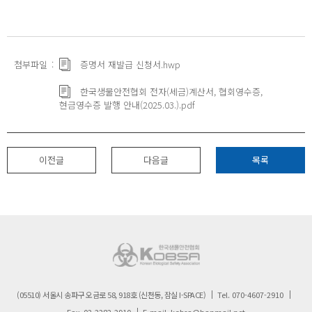
첨부파일
증명서 재발급 신청서.hwp
한국생물안전협회 전자(세금)계산서, 협회영수증,
현금영수증 발행 안내(2025.03.).pdf
이전글
다음글
목록
(05510) 서울시 송파구 오금로 58, 918호 (신천동, 잠실 I-SPACE)
Tel.
070-4607-2910