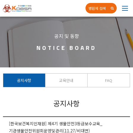
병원체 검색
네
공지 및 동향
NOTICE BOARD
공지사항
교육안내
FAQ
공지사항
[한국보건복지인재원] 제4기 생물안전3등급보수교육_
기관생물안전위원회운영및관리(11.27/비대면)